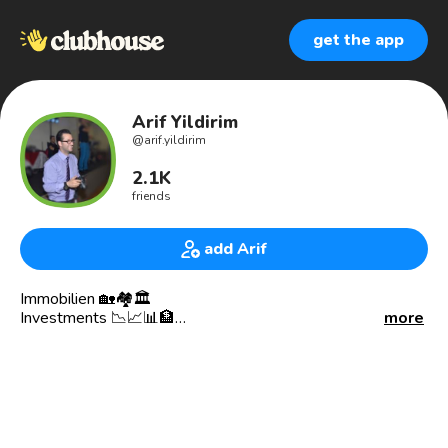
get the app
Arif Yildirim
@
arif.yildirim
2.1K
friends
add Arif
Immobilien 🏡🏘🏛
Investments 📉📈📊🏦
more
Handel mit Fahrzeugteilen & Vermittlung von Sportwagen
🏎🚗
Connecting people 🌍
——————————————————
Nein, ich bin kein CEO/Manager sondern ein normaler