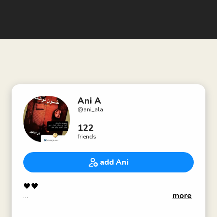
Ani A
@
ani_ala
122
friends
add Ani
🖤🖤
more
نویسنده، ایده‌پرداز