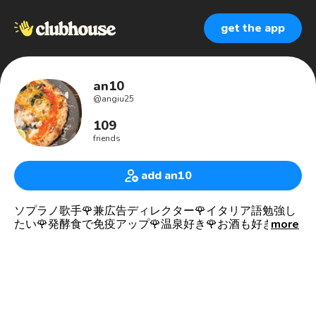
get the app
an10
@
angiu25
109
friends
add an10
ソプラノ歌手🌹兼広告ディレクター🌹イタリア語勉強し
たい🌹発酵食で免疫アップ🌹温泉好き🌹お酒も好き🍷
more
👗 Cantante lirica
📚 Direttore pubblicitario
🇯🇵 Abito a Tokyo
🇮🇹 Amo la pasta, la pizza, il vino.