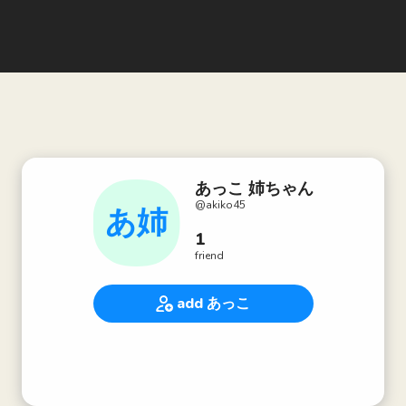
あっこ 姉ちゃん
@
akiko45
あ姉
1
friend
add あっこ