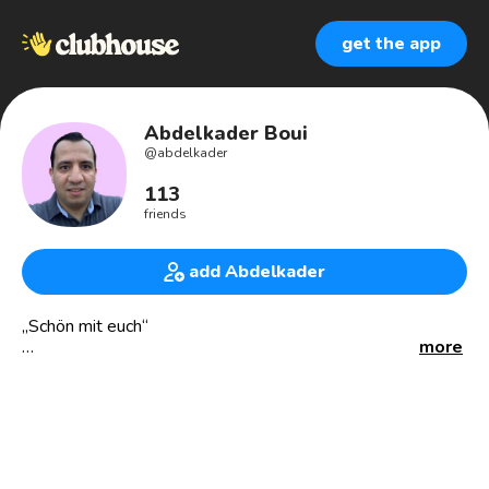
get the app
Abdelkader Boui
@
abdelkader
113
friends
add Abdelkader
„Schön mit euch“
more
USB-Audio-Interface oder USB-Mikrofon in Clubhouse
nutzen: https://kurzelinks.de/usbaudio
Technology Nerd | Sales Engineer | Technischer Vertriebler
I help my customers solve their IT Security 🖥 and mobility
📱💻 challenges on all platforms