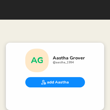
AG
Aastha Grover
@
aastha_1994
add Aastha