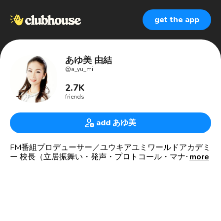
get the app
あゆ美 由結
@
a_yu_mi
2.7K
friends
add あゆ美
FM番組プロデューサー／ユウキアユミワールドアカデミ
ー 校長（立居振舞い・発声・プロトコール・マナー・量
more
子論を用いた能力開発・教科書に載っていない日本の歴
史を学ぶアカデミー）／声解析士養成✨
🧡延べ18万人以上の皆さまにご訪問頂いたルーム
（2023年3月29日現在）【クォンタムヴォイス（声解
析）】【いるけど稲井(いない)の声解析】主宰 報恩感