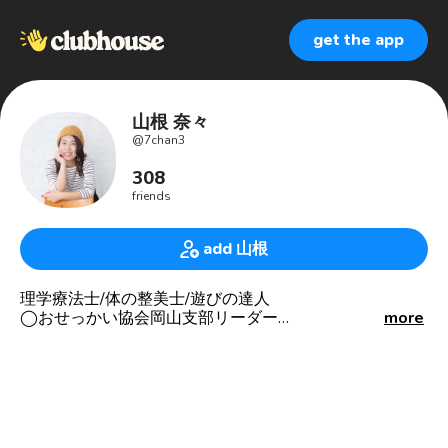
get the app
山根 奈々
@
7chan3
308
friends
add 山根
理学療法士/体の整美士/遊びの達人
◯おせっかい協会岡山支部リーダー
more
○30日間のファスティング達成！
○10ヶ月で18kgの減量に成功！（最大−21kg）
○100k歩行3回完歩
○50kのマラソン大会2回完走
○最近は予防医学・予防美学を学んでます
○趣味はダイビング・登山・離島巡り・読書